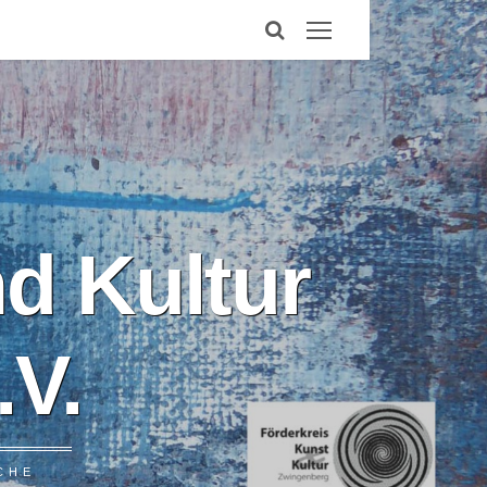
d Kultur
V.
CHE