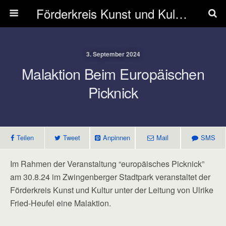
Förderkreis Kunst und Kultur Zwingenberg e.V.
3. September 2024
Malaktion Beim Europäischen
Picknick
Teilen
Tweet
Anpinnen
Mail
SMS
Im Rahmen der Veranstaltung “europäisches Picknick”
am 30.8.24 im Zwingenberger Stadtpark veranstaltet der
Förderkreis Kunst und Kultur unter der Leitung von Ulrike
Fried-Heufel eine Malaktion.